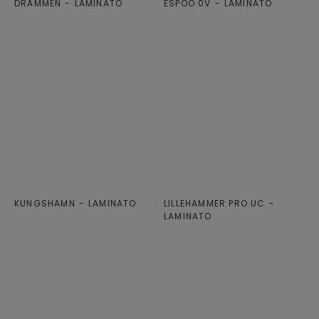
DRAMMEN
LAMINATO
ESPOO 0V
LAMINATO
KUNGSHAMN
LAMINATO
LILLEHAMMER PRO UC
LAMINATO