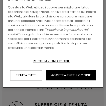
PROGETTO
Questo sito Web utilizza i cookie per migliorare la tua
esperienza di navigazione, analizzare il traffico sul nostro
sito Web, abilitare la condivisione sui social e mostrare
annunci personalizzati. Puoi accettare tutti i cookie o i
RESISTENTI A USURA E
cookie analitici, oppure puoi modificare le impostazioni
MACCHIE
dei cookie tramite il link
""Modifica le impostazioni dei
cookie""
di seguito. I cookie essenziali e funzionali sono
Ogni doga della nostra
necessari per il corretto funzionamento del nostro sito
web. Altri cookie vengono impostati solo dopo aver
collezione di pavimenti in
effettuato una scelta in merito.
laminato è trattata con la
nostra protezione brevettata
TitanX™, che garantisce
IMPOSTAZIONI COOKIE
un'elevata resistenza ai graffi e
all'usura. Questi robusti
pavimenti sono progettati per
RIFIUTA TUTTI
ACCETTA TUTTI I COOKIE
resistere alle esigenze degli
ambienti più complessi. Perfetti
per le aree a traffico intenso.
SUPERFICIE A TENUTA