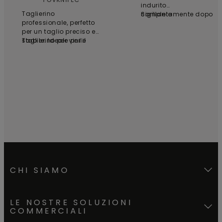
indurito
Taglierino
completamente dopo
Sigillante
professionale, perfetto
24 ore. Acrilico ad
per un taglio preciso e
acqua.
stabile. Ideale per il
Taglierino per vinile
taglio di curve e forme
libere. 6 lame incluse.
CHI SIAMO
LE NOSTRE SOLUZIONI
COMMERCIALI