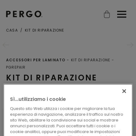
Open search
Open
CASA
KIT DI RIPARAZIONE
ACCESSORI PER LAMINATO
KIT DI RIPARAZIONE
PGREPAIR
KIT DI RIPARAZIONE
Altri prodotti
Sì...utilizziamo i cookie
Questo sito Web utilizza i cookie per migliorare la tua
esperienza di navigazione, analizzare il traffico sul nostro
sito Web, abilitare la condivisione sui social e mostrare
annunci personalizzati. Puoi accettare tutti i cookie o i
CARATTERISTICHE DEL PRODOTTO
cookie analitici, oppure puoi modificare le impostazioni